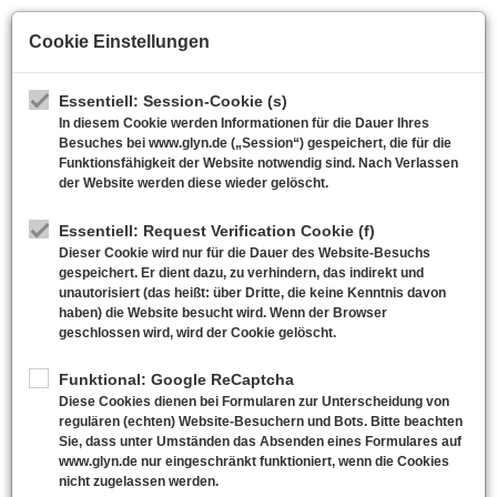
Skip
to
Cookie Einstellungen
main
Deutsch
content
Essentiell: Session-Cookie (s)
In diesem Cookie werden Informationen für die Dauer Ihres
Besuches bei www.glyn.de („Session“) gespeichert, die für die
Funktionsfähigkeit der Website notwendig sind. Nach Verlassen
der Website werden diese wieder gelöscht.
Lagerliste
|
Neuigkeiten
Essentiell: Request Verification Cookie (f)
Dieser Cookie wird nur für die Dauer des Website-Besuchs
gespeichert. Er dient dazu, zu verhindern, das indirekt und
unautorisiert (das heißt: über Dritte, die keine Kenntnis davon
haben) die Website besucht wird. Wenn der Browser
geschlossen wird, wird der Cookie gelöscht.
Funktional: Google ReCaptcha
Diese Cookies dienen bei Formularen zur Unterscheidung von
regulären (echten) Website-Besuchern und Bots. Bitte beachten
Sie, dass unter Umständen das Absenden eines Formulares auf
www.glyn.de nur eingeschränkt funktioniert, wenn die Cookies
nicht zugelassen werden.