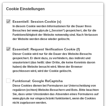
Skip
to
Cookie Einstellungen
main
Deutsch
content
Essentiell: Session-Cookie (s)
In diesem Cookie werden Informationen für die Dauer Ihres
Besuches bei www.glyn.de („Session“) gespeichert, die für die
Funktionsfähigkeit der Website notwendig sind. Nach Verlassen
der Website werden diese wieder gelöscht.
Lagerliste
|
Neuigkeiten
Essentiell: Request Verification Cookie (f)
Dieser Cookie wird nur für die Dauer des Website-Besuchs
gespeichert. Er dient dazu, zu verhindern, das indirekt und
unautorisiert (das heißt: über Dritte, die keine Kenntnis davon
haben) die Website besucht wird. Wenn der Browser
geschlossen wird, wird der Cookie gelöscht.
Funktional: Google ReCaptcha
Diese Cookies dienen bei Formularen zur Unterscheidung von
regulären (echten) Website-Besuchern und Bots. Bitte beachten
Sie, dass unter Umständen das Absenden eines Formulares auf
www.glyn.de nur eingeschränkt funktioniert, wenn die Cookies
nicht zugelassen werden.